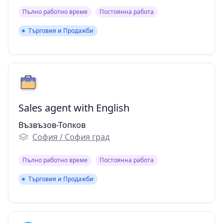
Пълно работно време
Постоянна работа
Търговия и Продажби
Търговия и Продажби
Sales agent with English
Възвъзов-Топков
София / София град
Пълно работно време
Постоянна работа
Търговия и Продажби
Търговия и Продажби