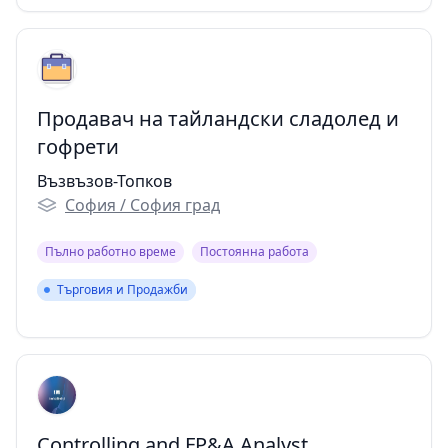
Продавач на тайландски сладолед и
гофрети
Възвъзов-Топков
София / София град
Пълно работно време
Постоянна работа
Търговия и Продажби
Търговия и Продажби
Controlling and FP&A Analyst