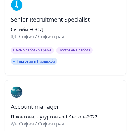
Senior Recruitment Specialist
СиТийм ЕООД
София / София град
Пълно работно време
Постоянна работа
Търговия и Продажби
Търговия и Продажби
Account manager
Плюнкова, Чутурков and Кърков-2022
София / София град