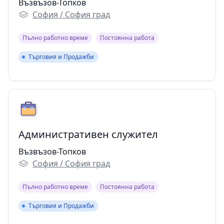
Възвъзов-Топков
София / София град
Пълно работно време
Постоянна работа
Търговия и Продажби
Търговия и Продажби
Административен служител
Възвъзов-Топков
София / София град
Пълно работно време
Постоянна работа
Търговия и Продажби
Търговия и Продажби