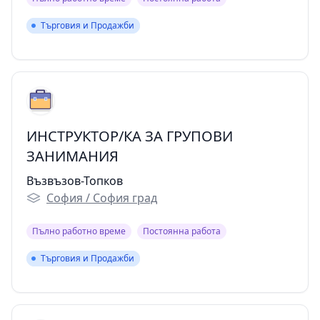
Търговия и Продажби
Търговия и Продажби
ИНСТРУКТОР/КА ЗА ГРУПОВИ
ЗАНИМАНИЯ
Възвъзов-Топков
София / София град
Пълно работно време
Постоянна работа
Търговия и Продажби
Търговия и Продажби