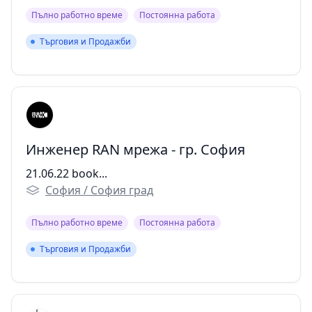
Пълно работно време
Постоянна работа
Търговия и Продажби
Търговия и Продажби
Инженер RAN мрежа - гр. София
21.06.22 book...
София / София град
Пълно работно време
Постоянна работа
Търговия и Продажби
Търговия и Продажби