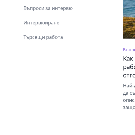
Въпроси за интервю
Интервюиране
Търсещи работа
Въпр
Как
раб
отг
Най-
да с
опис
защо
ценн