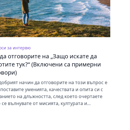
оси за интервю
 да отговорите на „Защо искате да
отите тук?“ (Включени са примерни
овори)
добрият начин да отговорите на този въпрос е
ъпоставите уменията, качествата и опита си с
анието на длъжността, след което очертаете
 се вълнувате от мисията, културата и
остите на компанията.