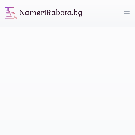
NameriRabota.bg
Op