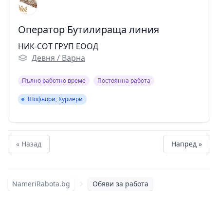
Оператор Бутилираща линия
НИК-СОТ ГРУП ЕООД
Девня / Варна
Пълно работно време
Постоянна работа
Шофьори, Куриери
Шофьори, Куриери
« Назад
Напред »
NameriRabota.bg
Обяви за работа