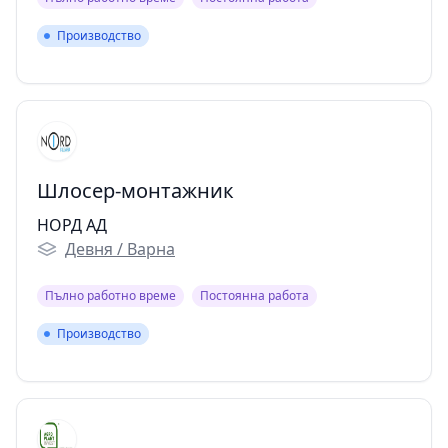
Производство
Производство
Шлосер-монтажник
НОРД АД
Девня / Варна
Пълно работно време
Постоянна работа
Производство
Производство