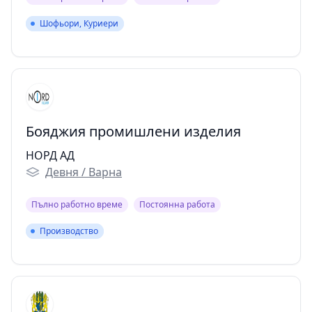
Шофьори, Куриери
Шофьори, Куриери
Бояджия промишлени изделия
НОРД АД
Девня / Варна
Пълно работно време
Постоянна работа
Производство
Производство