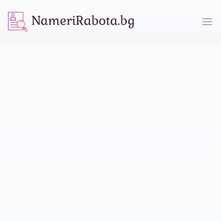
NameriRabota.bg
Op