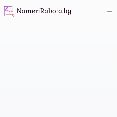
NameriRabota.bg
Op