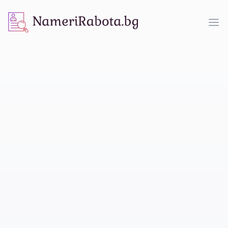
NameriRabota.bg
Op