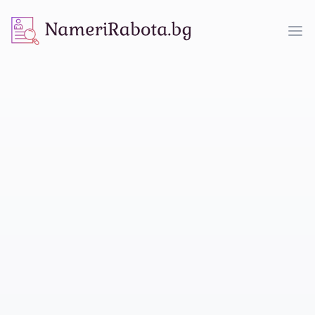
NameriRabota.bg
Op