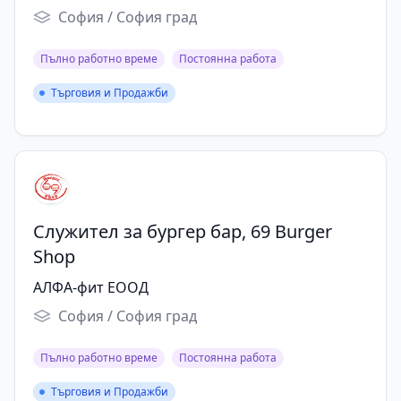
София / София град
Пълно работно време
Постоянна работа
Търговия и Продажби
Търговия и Продажби
Служител за бургер бар, 69 Burger
Shop
АЛФА-фит ЕООД
София / София град
Пълно работно време
Постоянна работа
Търговия и Продажби
Търговия и Продажби