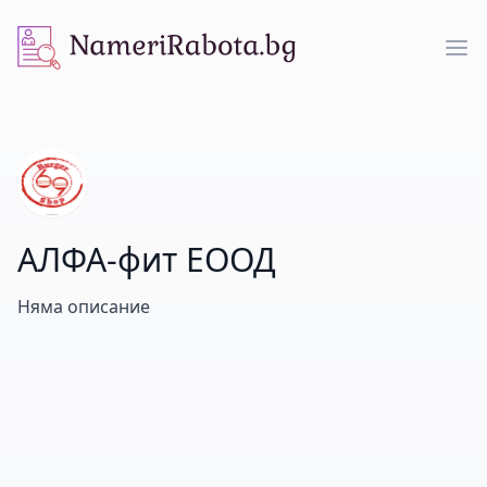
NameriRabota.bg
Op
АЛФА-фит ЕООД
Няма описание