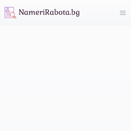
NameriRabota.bg
Op