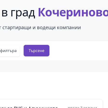
 в град
Кочеринов
от стартиращи и водещи компании
 филтъра
Търсене