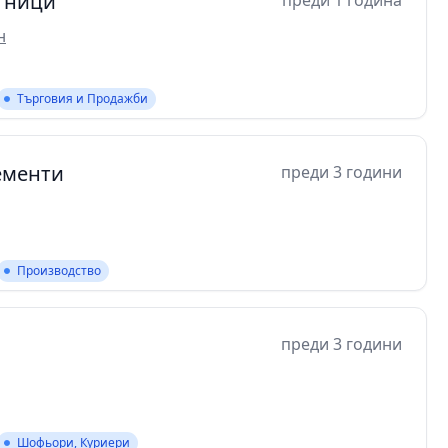
отници
преди 1 година
н
Търговия и Продажби
ементи
преди 3 години
Производство
преди 3 години
Шофьори, Куриери