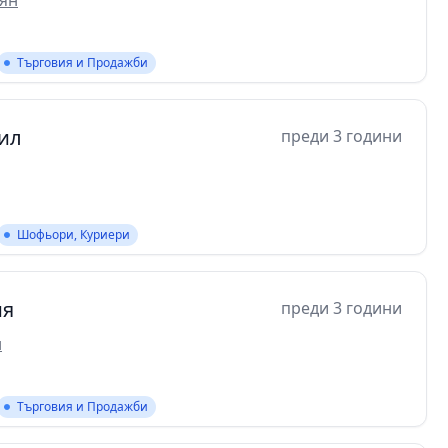
лян
Търговия и Продажби
ил
преди 3 години
Шофьори, Куриери
ия
преди 3 години
н
Търговия и Продажби