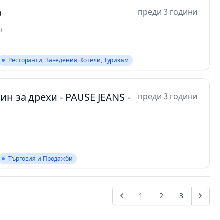
о
преди 3 години
н
Ресторанти, Заведения, Хотели, Туризъм
н за дрехи - PAUSE JEANS -
преди 3 години
Търговия и Продажби
1
2
3