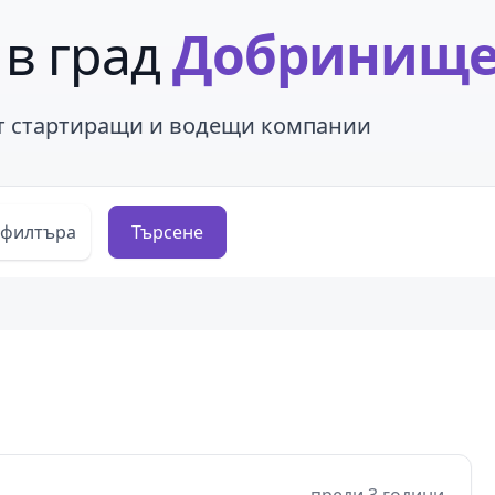
 в град
Добринищ
от стартиращи и водещи компании
 филтъра
Търсене