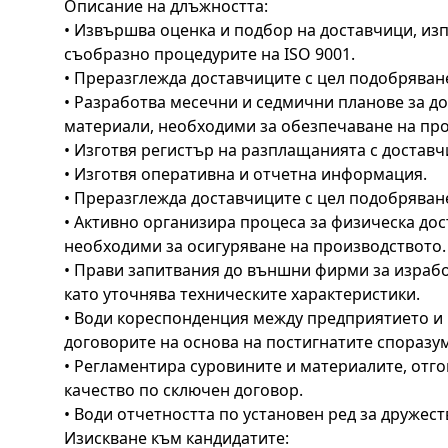
Описание на длъжността:
• Извършва оценка и подбор на доставчици, из
съобразно процедурите на ISO 9001.
• Преразглежда доставчиците с цел подобряван
• Разработва месечни и седмични планове за до
материали, необходими за обезпечаване на пр
• Изготвя регистър на разплащанията с доставч
• Изготвя оперативна и отчетна информация.
• Преразглежда доставчиците с цел подобряван
• Активно организира процеса за физическа дос
необходими за осигуряване на производството.
• Прави запитвания до външни фирми за израбо
като уточнява техническите характеристики.
• Води кореспонденция между предприятието и 
договорите на основа на постигнатите споразу
• Регламентира суровините и материалите, отго
качество по сключен договор.
• Води отчетността по установен ред за дружес
Изискване към кандидатите: