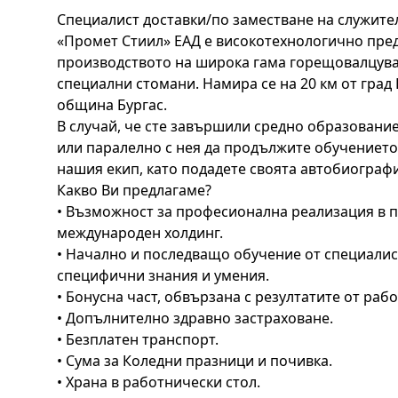
Специалист доставки/по заместване на служител 
«Промет Стиил» ЕАД е високотехнологично пре
производството на широка гама горещовалцув
специални стомани. Намира се на 20 км от град 
община Бургас.
В случай, че сте завършили средно образование
или паралелно с нея да продължите обучението 
нашия екип, като подадете своята автобиографи
Какво Ви предлагаме?
• Възможност за професионална реализация в пр
международен холдинг.
• Начално и последващо обучение от специалис
специфични знания и умения.
• Бонусна част, обвързана с резултатите от рабо
• Допълнително здравно застраховане.
• Безплатен транспорт.
• Сума за Коледни празници и почивка.
• Храна в работнически стол.