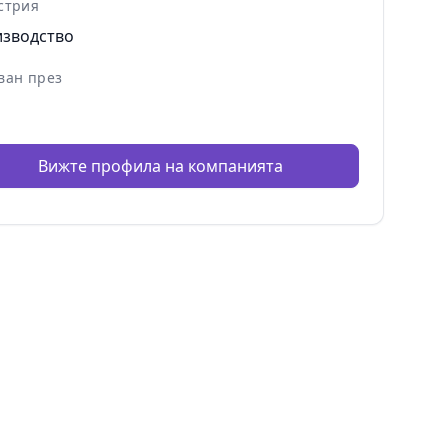
стрия
зводство
ван през
Вижте профила на компанията