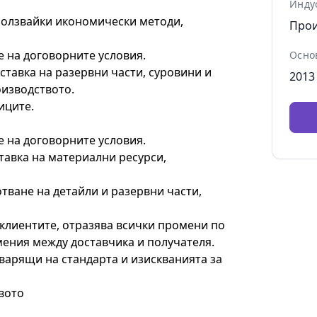
Инду
ползвайки икономически методи,
Прои
е на договорните условия.
Осно
ставка на разервни части, суровини и
2013
оизводството.
иците.
е на договорните условия.
тавка на материални ресурси,
тване на детайли и разервни части,
клиентите, отразява всички промени по
мения между доставчика и получателя.
варящи на стандарта и изискванията за
твото