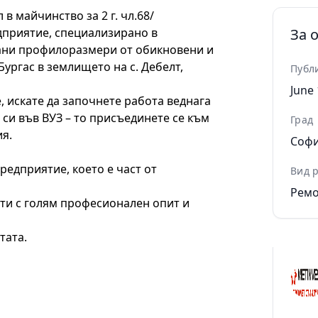
в майчинство за 2 г. чл.68/
дприятие, специализирано в
За 
ани профилоразмери от обикновени и
Бургас в землището на с. Дебелт,
Публ
June 
, искате да започнете работа веднага
си във ВУЗ – то присъединете се към
Град
я.
Соф
едприятие, което е част от
Вид 
Ремо
ти с голям професионален опит и
тата.