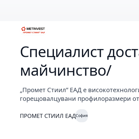
Специалист дост
майчинство/
„Промет Стиил” ЕАД е високотехнолог
горещовалцувани профилоразмери от 
развитието на производството, усъв
процеси и оборудване, усвояване на 
ПРОМЕТ СТИИЛ ЕАД
София
персонала.От 2010г „Промет Стиил” ЕАД
в този бранш. Заводите и мините на 