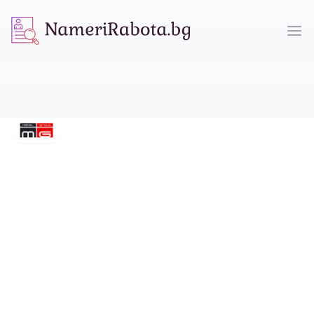
NameriRabota.bg
Op