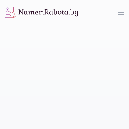
NameriRabota.bg
Op