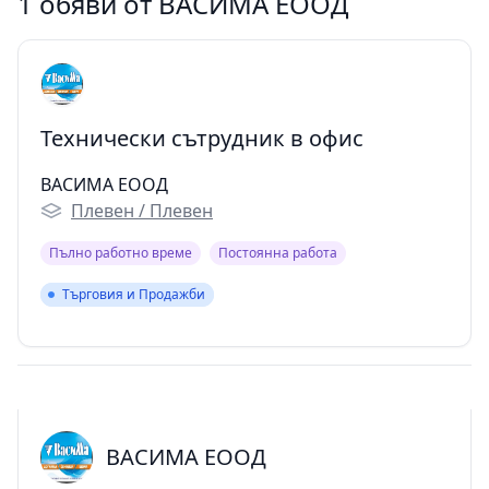
1 обяви от ВАСИМА ЕООД
Технически сътрудник в офис
ВАСИМА ЕООД
Плевен / Плевен
Пълно работно време
Постоянна работа
Търговия и Продажби
Търговия и Продажби
ВАСИМА ЕООД