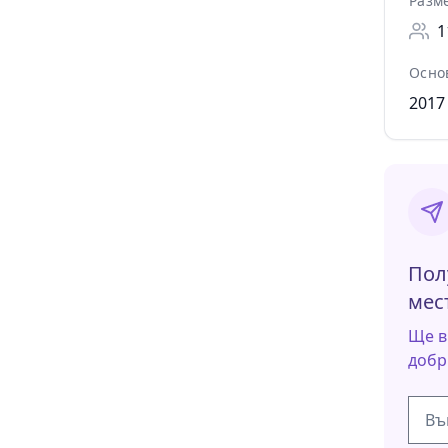
Разм
1
Осно
2017
Пол
мес
Ще в
добр