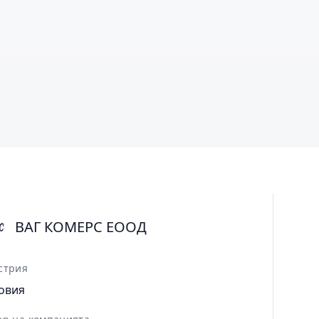
ВАГ КОМЕРС ЕООД
стрия
овия