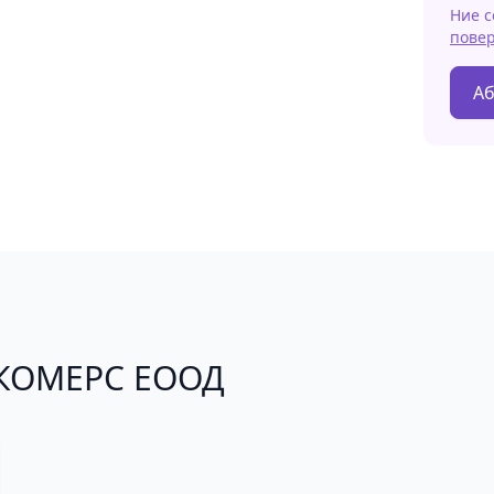
Ние с
пове
Аб
Г КОМЕРС ЕООД