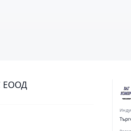
С ЕООД
Инду
Търг