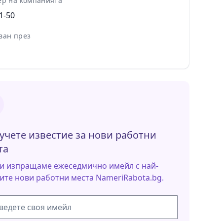
ер на компанията
1-50
ван през
учете известие за нови работни
та
и изпращаме ежеседмично имейл с най-
ите нови работни места NameriRabota.bg.