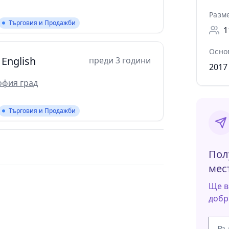
Разм
Търговия и Продажби
1
Осно
 English
преди 3 години
2017
офия град
Търговия и Продажби
Пол
мес
Ще в
добр