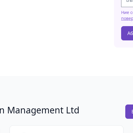
Ние с
пове
Аб
ion Management Ltd