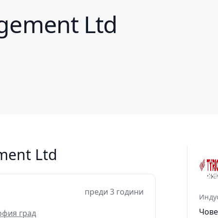
gement Ltd
ment Ltd
преди 3 години
Инду
Чове
офия град