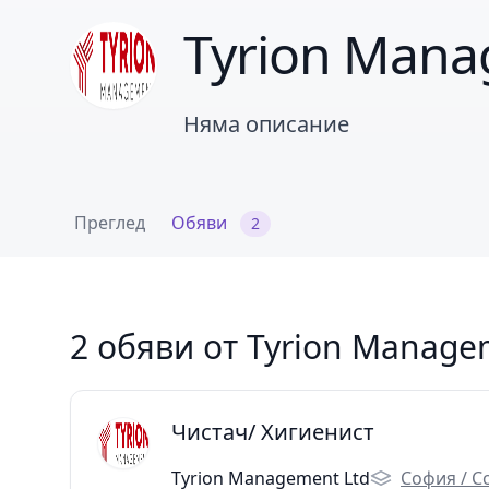
Tyrion Mana
Няма описание
Преглед
Обяви
2
2 обяви от Tyrion Manage
Чистач/ Хигиенист
Tyrion Management Ltd
София / С