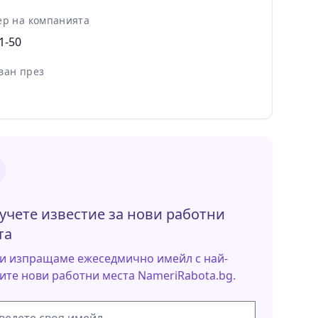
ер на компанията
1-50
ван през
учете известие за нови работни
та
и изпращаме ежеседмично имейл с най-
ите нови работни места NameriRabota.bg.