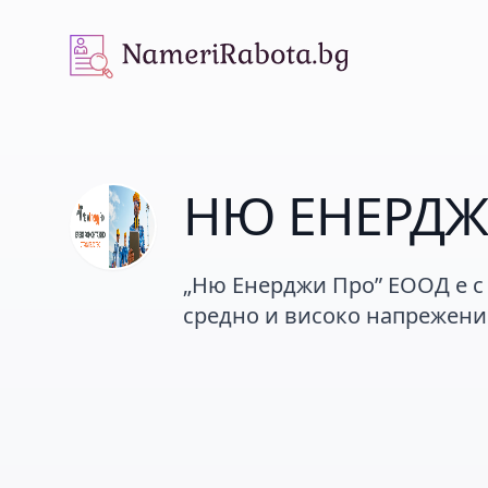
NameriRabota.bg
НЮ ЕНЕРДЖ
„Ню Енерджи Про” ЕООД е с
средно и високо напрежени
консултиран.