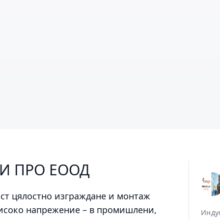
ЖИ ПРО ЕООД
ост цялостно изграждане и монтаж
високо напрежение – в промишлени,
Инду