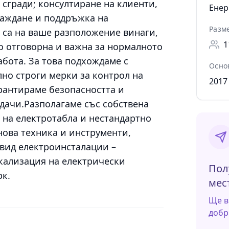
гради; консултиране на клиенти,
Енер
раждане и поддръжка на
Разм
 са на ваше разположение винаги,
1
ко отговорна и важна за нормалното
абота. За това подхождаме с
Осно
но строги мерки за контрол на
2017
арантираме безопасността и
дачи.Разполагаме със собствена
 на електротабла и нестандартно
ова техника и инструменти,
 вид електроинсталации –
кализация на електрически
Пол
рк.
мес
Ще в
добр