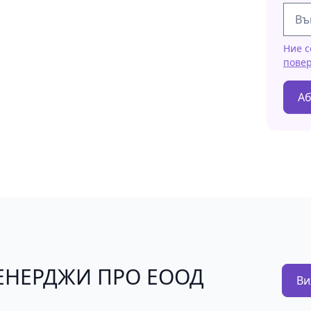
Ние с
пове
Аб
Ю ЕНЕРДЖИ ПРО ЕООД
Ви