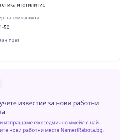
гетика и ютилитис
ер на компанията
1-50
ван през
учете известие за нови работни
та
и изпращаме ежеседмично имейл с най-
ите нови работни места NameriRabota.bg.