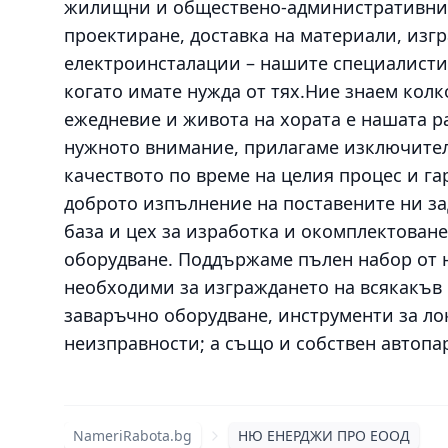
жилищни и обществено-административни с
проектиране, доставка на материали, изг
електроинсталации – нашите специалисти
когато имате нужда от тях.Ние знаем кол
ежедневие и живота на хората е нашата р
нужното внимание, прилагаме изключител
качеството по време на целия процес и г
доброто изпълнение на поставените ни за
база и цех за изработка и окомплектоване
оборудване. Поддържаме пълен набор от н
необходими за изграждането на всякакъв
заваръчно оборудване, инструменти за ло
неизправности; а също и собствен автопа
NameriRabota.bg
НЮ ЕНЕРДЖИ ПРО ЕООД