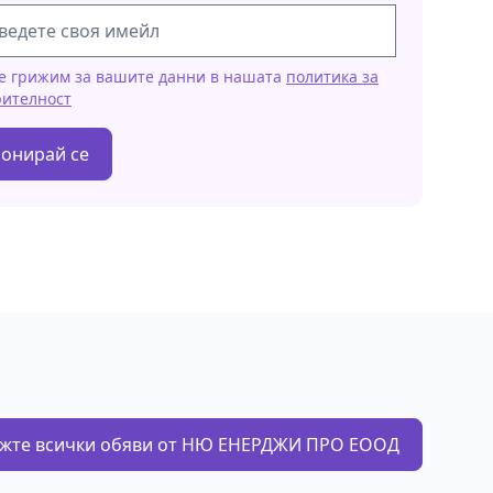
е грижим за вашите данни в нашата
политика за
рителност
онирай се
жте всички обяви от НЮ ЕНЕРДЖИ ПРО ЕООД