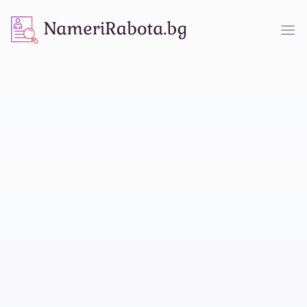
NameriRabota.bg
Op