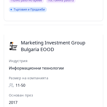
Пълно работно време
Постоянна работа
Търговия и Продажби
Търговия и Продажби
Marketing Investment Group
Bulgaria EOOD
Индустрия
Информационни технологии
Размер на компанията
11-50
Основан през
2017