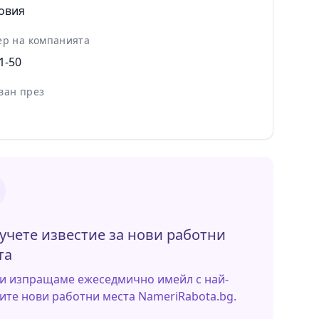
овия
ер на компанията
1-50
ван през
учете известие за нови работни
та
и изпращаме ежеседмично имейл с най-
ите нови работни места NameriRabota.bg.