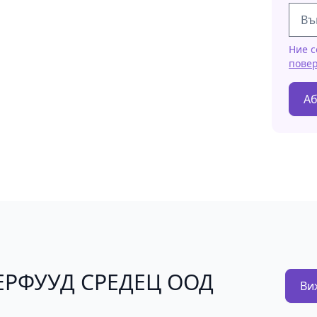
Ние с
пове
Аб
НТЕРФУУД СРЕДЕЦ ООД
Ви