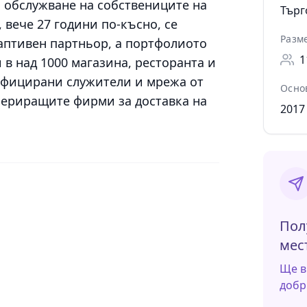
 обслужване на собствениците на
Търг
 вече 27 години по-късно, се
Разм
даптивен партньор, а портфолиото
1
 в над 1000 магазина, ресторанта и
лифицирани служители и мрежа от
Осно
периращите фирми за доставка на
2017
Пол
мес
Ще в
добр