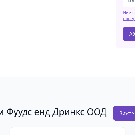
Ние с
пове
Аб
ти Фуудс енд Дринкс ООД
Вижте 