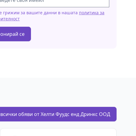
е грижим за вашите данни в нашата
политика за
рителност
онирай се
всички обяви от Хелти Фуудс енд Дринкс ООД