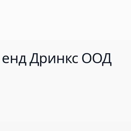
 енд Дринкс ООД