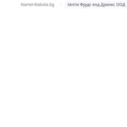
NameriRabota.bg
Хелти Фуудс енд Дринкс ООД