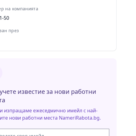
ер на компанията
1-50
ван през
учете известие за нови работни
та
и изпращаме ежеседмично имейл с най-
ите нови работни места NameriRabota.bg.