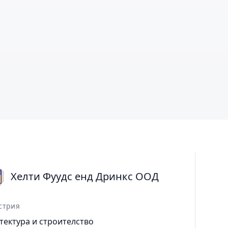
Хелти Фуудс енд Дринкс ООД
стрия
тектура и строителство