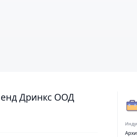
 енд Дринкс ООД
Инду
Архи