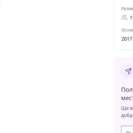
Разм
1
Осно
2017
Пол
мес
Ще в
добр