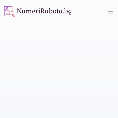
NameriRabota.bg
Op