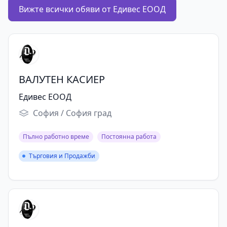
Вижте всички обяви от Едивес ЕООД
ВАЛУТЕН КАСИЕР
Едивес ЕООД
София / София град
Пълно работно време
Постоянна работа
Търговия и Продажби
Търговия и Продажби