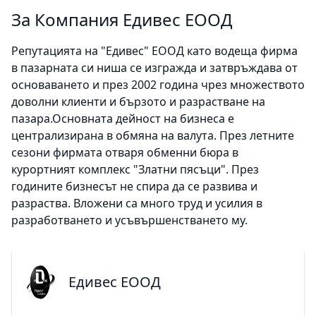
За Компания Едивес ЕООД
Репутацията на "Едивес" ЕООД като водеща фирма
в пазарната си ниша се изгражда и затвръждава от
основаването и през 2002 година чрез множеството
доволни клиенти и бързото и разрастване на
пазара.Основната дейност на бизнеса е
централизирана в обмяна на валута. През летните
сезони фирмата отваря обменни бюра в
курортният комплекс "Златни пясъци". През
годините бизнесът не спира да се развива и
разраства. Вложени са много труд и усилия в
разработването и усъвършенстването му.
Едивес ЕООД