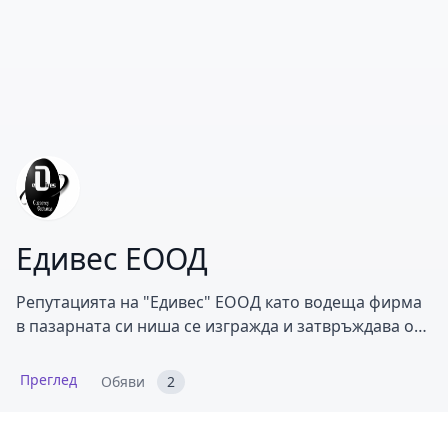
Едивес ЕООД
Репутацията на "Едивес" ЕООД като водеща фирма
в пазарната си ниша се изгражда и затвръждава от
основаването и през 2002 година чрез множеството
доволни клиенти и бързото и разрастване на
Преглед
Обяви
2
пазара.Основ.