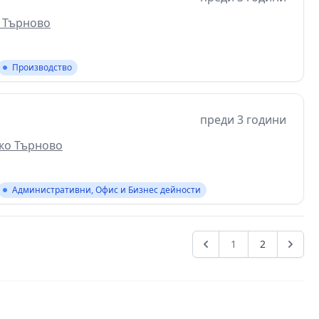
о Търново
Производство
преди 3 години
ико Търново
Административни, Офис и Бизнес дейности
1
2