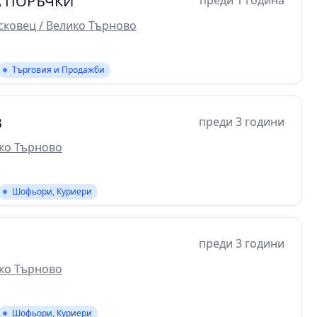
А ПОРЪЧКИ
преди 1 година
сковец / Велико Търново
Търговия и Продажби
B
преди 3 години
ико Търново
Шофьори, Куриери
преди 3 години
ико Търново
Шофьори, Куриери