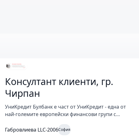
Консултант клиенти, гр.
Чирпан
УниKредит Булбанк е част от УниКредит - една от
най-големите европейски финансови групи с
банкова дейност в 14 европейски страни,
международно присъствие в 32 държави и над 150
Габровлиева LLC-2006
София
000 служители. Банката обслужва над един милион