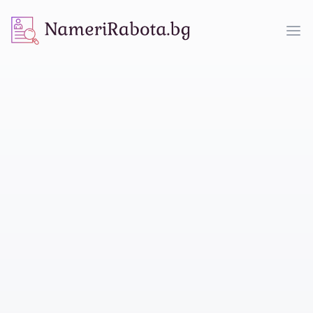
NameriRabota.bg
Op